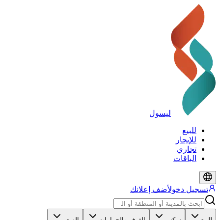
ليسول
للبيع
للإيجار
تجاري
الباقات
تسجيل دخول
أضف إعلانك
للبيع
سكني
الغرف والحمامات
السعر