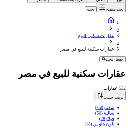
بحث متقدم
بحث
عقارات سكني للبيع
عقارات سكنية للبيع في مصر
حفظ البحث
عقارات سكنية للبيع في مصر
532
عقارات
ترتيب حسب
شقة
(
350
)
شالية
(
50
)
فيلا
(
28
)
تاون هاوس
(
18
)