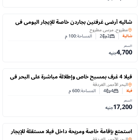
للايجار
شاليه أرضي غرفتين بجاردن خاصة للإيجار اليومي في
لونج آيلاند – مرسى مطروح
شالية
في
مطروح, مرسى مطروح
2
2
المساحة:
100
م
شالية
عدد غرف النوم
عدد الحمامات
السعر
4,700
جنيه
للايجار
فيلا 4 غرف بمسبح خاص وإطلالة مباشرة على البحر في
الممشى السياحي – الغردقة
فيلا
في
البحر الأحمر, الغردقة
4
4
المساحة:
600
م
فيلا
عدد غرف النوم
عدد الحمامات
السعر
17,200
جنيه
للايجار
استمتع بإقامة خاصة ومريحة داخل فيلا مستقلة للإيجار
اليومي في مبارك 6 – الممشى السياحي بالغردقة
فيلا
في
البحر الأحمر, الغردقة