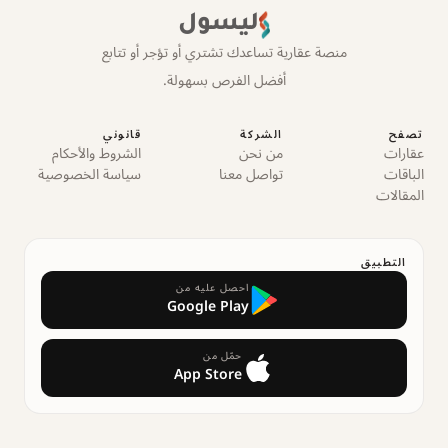
ليسول
منصة عقارية تساعدك تشتري أو تؤجر أو تتابع
أفضل الفرص بسهولة.
تصفح
الشركة
قانوني
عقارات
من نحن
الشروط والأحكام
الباقات
تواصل معنا
سياسة الخصوصية
المقالات
التطبيق
احصل عليه من
Google Play
حمّل من
App Store