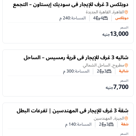
للايجار
دوبلكس 3 غرف للإيجار في سوديك إيستاون – التجمع
الخامس | غرفة ناني
دوبلكس
في
القاهرة, القاهرة الجديدة
4
4
المساحة:
240
م
دوبلكس
عدد غرف النوم
عدد الحمامات
السعر
13,000
جنيه
للايجار
شاليه 3 غرف للإيجار في قرية رمسيس – الساحل
الشمالي | حمام سباحة وحديقة خاصة
شالية
في
مطروح, الساحل الشمالي
3
2
المساحة:
300
م
شالية
عدد غرف النوم
عدد الحمامات
السعر
7,700
جنيه
للايجار
شقة 3 غرف للإيجار في المهندسين | تفرعات البطل
أحمد عبد العزيز
شقة
في
الجيزة, المهندسين
3
2
المساحة:
140
م
شقة
عدد غرف النوم
عدد الحمامات
السعر