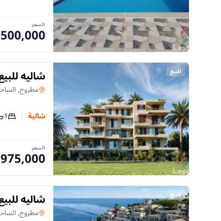
السعر
,500,000
للبيع
الشمالي
شالية
في
مطروح, الساح
1
شالية
عدد غر
عد
السعر
,975,000
للبيع
وفيو جاردن
شالية
في
مطروح, الساح