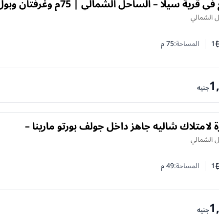
شاليه للبيع في قرية سيلا – الساحل الشمالي | 75م وغرفتان و
ل الشمالي
1
المساحة:
75
م
ف النوم
د الحمامات
1
جنيه
لامتلاك شاليه جاهز داخل جولف بورتو مارينا –
لساحل الشمالي
ل الشمالي
1
المساحة:
49
م
ف النوم
د الحمامات
1
جنيه