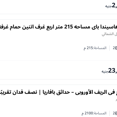
2
جنيه
شاليه في هاسيندا باي مساحه 215 متر اربع غرف اتنين
ل الشمالي
2
المساحة:
215
م
ف النوم
د الحمامات
23
جنيه
 في الريف الأوروبي – حدائق بافاريا | نصف فدان تقريبًا
حة خاص
2
المساحة:
2100
م
ف النوم
د الحمامات