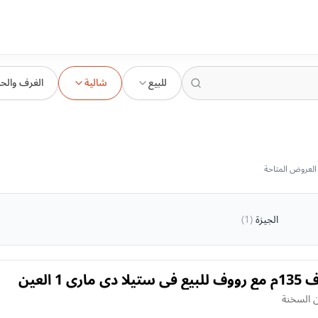
للبيع
شالية
الغرف والح
الجيزة
(
1
)
شاليه 3 غرف 135م مع رووف للبيع في ستيلا دي ماري 1 العين
 السخنة