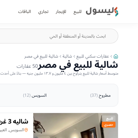
ليسول
للبيع
للإيجار
تجاري
الباقات
عقارات سكني للبيع
شالية
شالية للبيع في مصر
شالية للبيع في مصر
50
عقارات
متوسط أسعار شالية للبيع يتراوح بين ٤ مليون و ١٣.٧ مليون جنيه — بناءً على أحدث العروض المتاحة
مطروح
(
37
)
السويس
(
12
)
للبيع
حصري
السخنة
شالية
في
السويس, العين