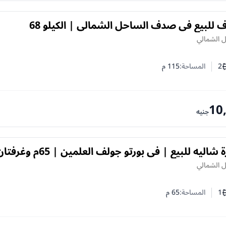
شاليه 3 غرف للبيع في صدف الساحل الشمالي | الكيلو 68
نوات
ل الشمالي
2
المساحة:
115
م
ف النوم
د الحمامات
10
جنيه
فرصة مميزة شاليه للبيع | في بورتو جولف العلمين | 65م وغ
ل الشمالي
1
المساحة:
65
م
ف النوم
د الحمامات