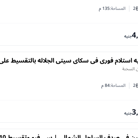
2
المساحة:
135
م
ف النوم
د الحمامات
4
جنيه
ه استلام فوري في سكاي سيتي الجلاله بالتقسيط على
 السخنة
2
المساحة:
84
م
ف النوم
د الحمامات
3
جنيه
شاليه غرفتين في صدف الساحل الشمالي | سي فيو و