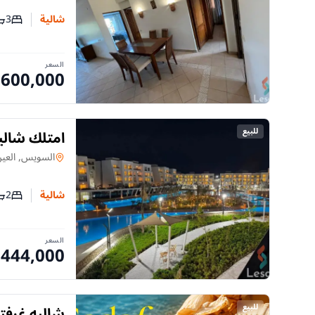
3
شالية
عدد غر
عد
السعر
,600,000
للبيع
امتلك شالي
10 سنوات
شالية
في
السويس, العين
2
شالية
عدد غر
عد
السعر
,444,000
للبيع