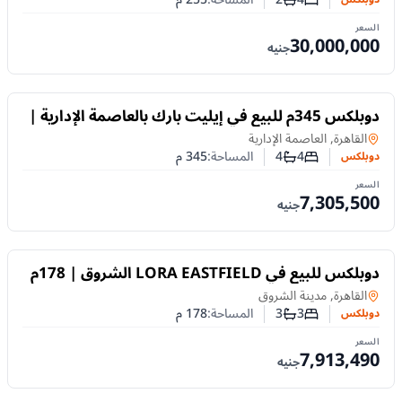
عدد غرف النوم
عدد الحمامات
السعر
30,000,000
جنيه
للبيع
دوبلكس 345م للبيع في إيليت بارك بالعاصمة الإدارية |
فيو لاند سكيب
دوبلكس
في
القاهرة, العاصمة الإدارية
4
4
المساحة:
345
م
دوبلكس
عدد غرف النوم
عدد الحمامات
السعر
7,305,500
جنيه
للبيع
دوبلكس للبيع في LORA EASTFIELD الشروق | 178م
+ 57م جاردن
دوبلكس
في
القاهرة, مدينة الشروق
3
3
المساحة:
178
م
دوبلكس
عدد غرف النوم
عدد الحمامات
السعر
7,913,490
جنيه