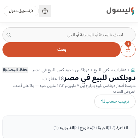
ليسول
تسجيل دخول
1
بحث
عقارات سكني للبيع
دوبلكس
دوبلكس للبيع في مصر
حفظ البحث
دوبلكس للبيع في مصر
18
عقارات
متوسط أسعار دوبلكس للبيع يتراوح بين ٧ مليون و ١٣.٣ مليون جنيه — بناءً على أحدث
العروض المتاحة
ترتيب حسب
القاهرة
(
12
)
الجيزة
(
3
)
مطروح
(
2
)
القليوبية
(
1
)