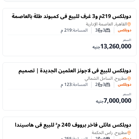
للبيع
دوبلكس 219م و3 غرف للبيع في كمبوند طلة بالعاصمة
الإدارية الجديدة
دوبلكس
في
القاهرة, العاصمة الإدارية
3
3
المساحة:
219
م
دوبلكس
عدد غرف النوم
عدد الحمامات
السعر
13,260,000
جنيه
للبيع
دوبلكس للبيع في لاجونز العلمين الجديدة | تصميم
مميز داخل مشروع متكامل
دوبلكس
في
مطروح, الساحل الشمالي
3
2
المساحة:
123
م
دوبلكس
عدد غرف النوم
عدد الحمامات
السعر
7,000,000
جنيه
للبيع
دوبلكس عائلي فاخر برووف 240 م² للبيع في هاسيندا
رأس الحكمة | 4 غرف + غرفة مربية | مقدم 5%.
دوبلكس
في
مطروح, راس الحكمة
4
2
المساحة:
255
م
دوبلكس