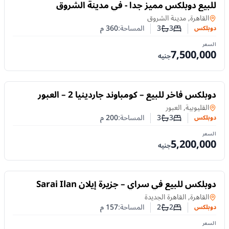
للبيع
للبيع دوبلكس مميز جداً - في مدينة الشروق
دوبلكس
في
القاهرة, مدينة الشروق
3
3
المساحة:
360
م
دوبلكس
عدد غرف النوم
عدد الحمامات
السعر
7,500,000
جنيه
للبيع
دوبلكس فاخر للبيع – كومباوند جاردينيا 2 – العبور
دوبلكس
في
القليوبية, العبور
3
3
المساحة:
200
م
دوبلكس
عدد غرف النوم
عدد الحمامات
السعر
5,200,000
جنيه
للبيع
دوبلكس للبيع في سراي – جزيرة إيلان Sarai Ilan
دوبلكس
في
القاهرة, القاهرة الجديدة
2
2
المساحة:
157
م
دوبلكس
عدد غرف النوم
عدد الحمامات
السعر