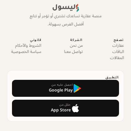
ليسول
منصة عقارية تساعدك تشتري أو تؤجر أو تتابع
أفضل الفرص بسهولة.
تصفح
الشركة
قانوني
عقارات
من نحن
الشروط والأحكام
الباقات
تواصل معنا
سياسة الخصوصية
المقالات
التطبيق
احصل عليه من
Google Play
حمّل من
App Store