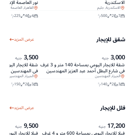
الاسكندرية
نور العاصمة الإدارية ا
الاسكندرية, جليم
القاهرة, العاصمة الإدارية
7
2
500
م²
4
4
225
م²
شقق للإيجار
عرض المزيد
3,500
3,000
جنيه
جنيه
شقة للايجار اليومي بمساحة 140 متر و 3 غرف
في شارع البطل أحمد عبد العزيز المهندسين
في المهندسين الجيزة
الجيزة
الجيزة, المهندسين
الجيزة, المهندسين
3
2
140
م²
3
2
150
م²
فلل للإيجار
عرض المزيد
9,500
17,200
جنيه
جنيه
فيلا للايجار اليومي بمساحة 600 متر و 4 غرف