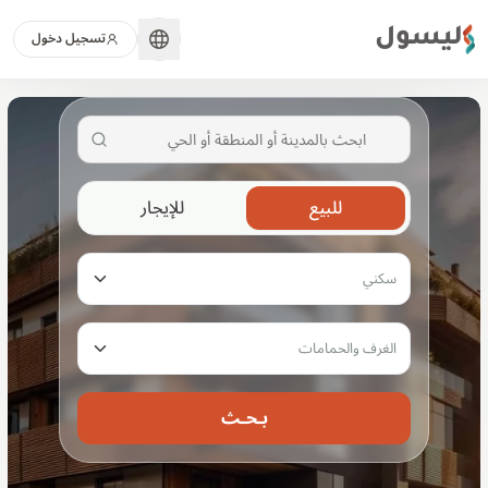
ليسول
تسجيل دخول
شقق للبيع والإيجار في مصر | فيلات، دوبل
ابحث بين آلاف إعلانات العقارات في مصر. شقق للبيع و
للبيع
للإيجار
سكني
الغرف والحمامات
بـحـث