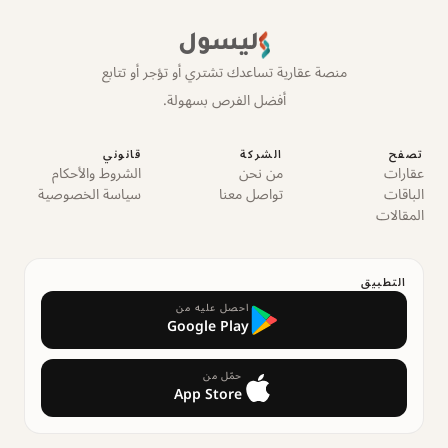
ليسول
منصة عقارية تساعدك تشتري أو تؤجر أو تتابع
أفضل الفرص بسهولة.
تصفح
الشركة
قانوني
عقارات
من نحن
الشروط والأحكام
الباقات
تواصل معنا
سياسة الخصوصية
المقالات
التطبيق
احصل عليه من
Google Play
حمّل من
App Store