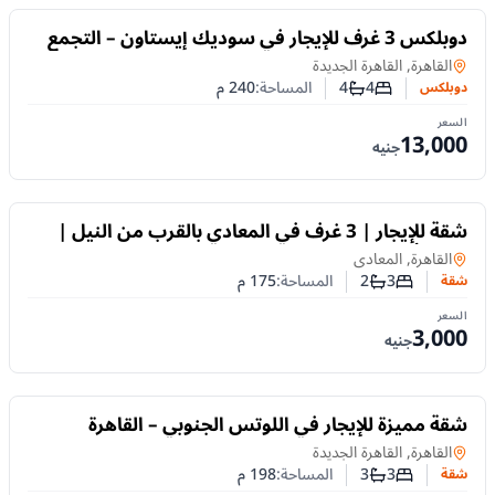
للايجار
دوبلكس 3 غرف للإيجار في سوديك إيستاون – التجمع
الخامس | غرفة ناني
دوبلكس
في
القاهرة, القاهرة الجديدة
4
4
المساحة:
240
م
دوبلكس
عدد غرف النوم
عدد الحمامات
السعر
13,000
جنيه
للايجار
شقة للإيجار | 3 غرف في المعادي بالقرب من النيل |
يومي أو شهري
شقة
في
القاهرة, المعادى
3
2
المساحة:
175
م
شقة
عدد غرف النوم
عدد الحمامات
السعر
3,000
جنيه
للايجار
شقة مميزة للإيجار في اللوتس الجنوبي – القاهرة
الجديدة، بمساحة واسعة 198 م²
شقة
في
القاهرة, القاهرة الجديدة
3
3
المساحة:
198
م
شقة
عدد غرف النوم
عدد الحمامات