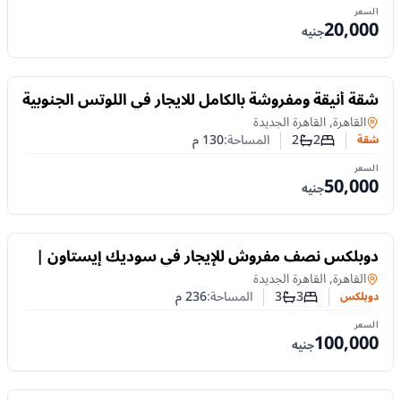
السعر
20,000
جنيه
للايجار
شقة أنيقة ومفروشة بالكامل للايجار في اللوتس الجنوبية
– التجمع الخامس، القاهرة الجديده
شقة
في
القاهرة, القاهرة الجديدة
2
2
المساحة:
130
م
شقة
عدد غرف النوم
عدد الحمامات
السعر
50,000
جنيه
للايجار
دوبلكس نصف مفروش للإيجار في سوديك إيستاون |
236م² و3 غرف نوم
دوبلكس
في
القاهرة, القاهرة الجديدة
3
3
المساحة:
236
م
دوبلكس
عدد غرف النوم
عدد الحمامات
السعر
100,000
جنيه