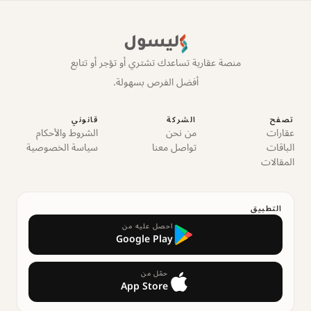
ليسول
منصة عقارية تساعدك تشتري أو تؤجر أو تتابع
أفضل الفرص بسهولة.
تصفح
الشركة
قانوني
عقارات
من نحن
الشروط والأحكام
الباقات
تواصل معنا
سياسة الخصوصية
المقالات
التطبيق
احصل عليه من
Google Play
حمّل من
App Store