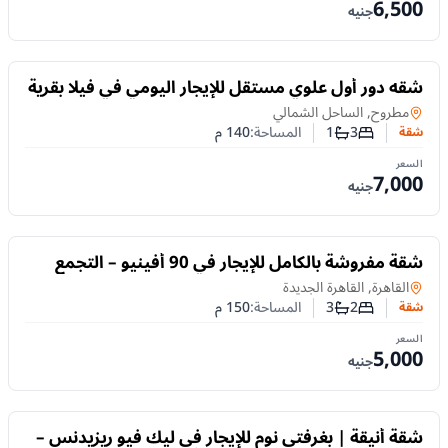
6,500
جنيه
للايجار
شقه دور أول علوي مستقل للإيجار اليومي في فيلا بقرية
بدر – تراس وسي فيو بالساحل الشمالي
شقة
في
مطروح, الساحل الشمالي
3
1
المساحة:
140
م
شقة
عدد غرف النوم
عدد الحمامات
السعر
7,000
جنيه
للايجار
شقة مفروشة بالكامل للإيجار في 90 أفينيو – التجمع
الخامس | غرفتان نوم وإقامة مرنة
شقة
في
القاهرة, القاهرة الجديدة
2
3
المساحة:
150
م
شقة
عدد غرف النوم
عدد الحمامات
السعر
5,000
جنيه
للايجار
شقة أنيقة | بغرفتي نوم للإيجار في ليك فيو ريزيدنس –