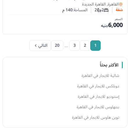
التجمع الخامس | إقامة قصيرة أو طويلة
شقة
في
القاهرة, القاهرة الجديدة
2
2
المساحة:
140
م
شقة
عدد غرف النوم
عدد الحمامات
السعر
6,000
جنيه
…
1
2
3
20
التالي
الأكثر بحثاً
شالية للايجار في القاهرة
دوبلكس للايجار في القاهرة
إستوديو للايجار في القاهرة
بنتهاوس للايجار في القاهرة
توين هاوس للايجار في القاهرة