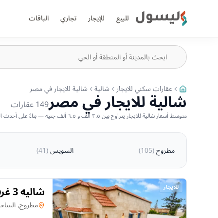
ليسول
للبيع
للإيجار
تجاري
الباقات
عقارات سكني للايجار
شالية
شالية للايجار في مصر
شالية للايجار في مصر
149
عقارات
متوسط أسعار شالية للايجار يتراوح بين ٢.٥ ألف و ٦.٥ ألف جنيه — بناءً على أحدث العروض المتاحة
مطروح
(
105
)
السويس
(
41
)
للايجار
شالي
سباحة وحد
شالية
في
مطروح, الساح