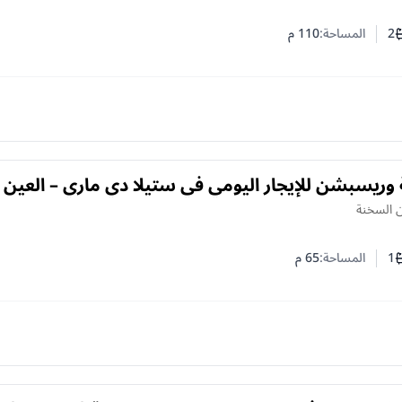
2
المساحة:
110
م
ف النوم
د الحمامات
 وريسبشن للإيجار اليومي في ستيلا دي ماري – العين
 السخنة
1
المساحة:
65
م
ف النوم
د الحمامات