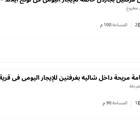
وح
 مطروح
2
المساحة:
100
م
ف النوم
د الحمامات
مة مريحة داخل شاليه بغرفتين للإيجار اليومي في قرية
ردقة
لغردقة
1
المساحة:
90
م
ف النوم
د الحمامات