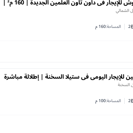
شاليه مفروش للإيجار في داون تاون العلمين الجديدة | 160 م² |
رش فندقي | حمام سباحة
ل الشمالي
2
المساحة:
160
م
ف النوم
د الحمامات
ن للإيجار اليومي في ستيلا السخنة | إطلالة مباشرة
 السخنة
2
المساحة:
100
م
ف النوم
د الحمامات