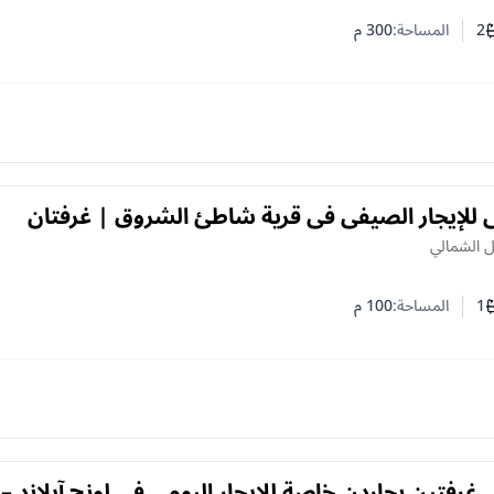
2
المساحة:
300
م
ف النوم
د الحمامات
 للإيجار الصيفي في قرية شاطئ الشروق | غرفتان
صة
ل الشمالي
1
المساحة:
100
م
ف النوم
د الحمامات
غرفتين بجاردن خاصة للإيجار اليومي في لونج آيلاند –