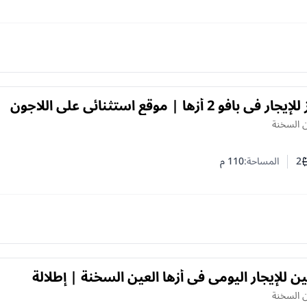
و 2 أزها | موقع استثنائي على اللاجون
 السخنة
2
المساحة:
110
م
ف النوم
د الحمامات
ن للإيجار اليومي في أزها العين السخنة | إطلالة
 اللاجون
 السخنة