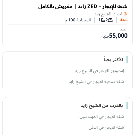
للايجار
شقه للإيجار – ZED زايد | مفروش بالكامل
شقة
في
الجيزة, الشيخ زايد
2
1
المساحة:
100
م
شقة
عدد غرف النوم
عدد الحمامات
السعر
55,000
جنيه
الأكثر بحثاً
إستوديو للايجار في الشيخ زايد
شقة فندقية للايجار في الشيخ زايد
بالقرب من الشيخ زايد
شقة للايجار في المهندسين
شقة للايجار في الدقى