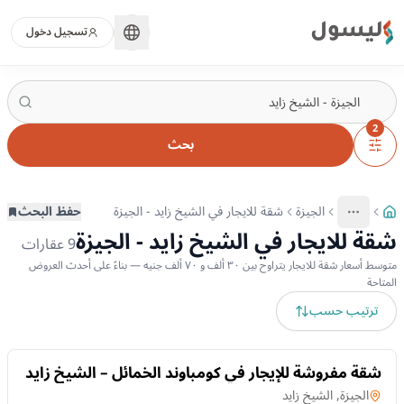
ليسول
تسجيل دخول
2
بحث
الجيزة
شقة للايجار في الشيخ زايد - الجيزة
حفظ البحث
More
عرض المزيد من المسارات
شقة للايجار في الشيخ زايد - الجيزة
9
عقارات
متوسط أسعار شقة للايجار يتراوح بين ٣٠ ألف و ٧٠ ألف جنيه — بناءً على أحدث العروض
المتاحة
ترتيب حسب
للايجار
شقة مفروشة للإيجار في كومباوند الخمائل – الشيخ زايد
| 164م و3 غرف
شقة
في
الجيزة, الشيخ زايد