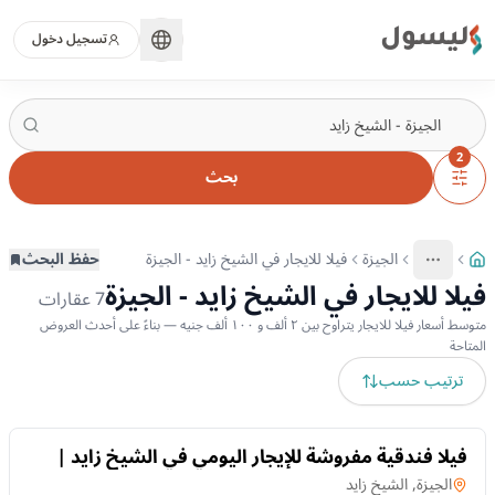
ليسول
تسجيل دخول
2
بحث
الجيزة
فيلا للايجار في الشيخ زايد - الجيزة
حفظ البحث
More
عرض المزيد من المسارات
فيلا للايجار في الشيخ زايد - الجيزة
7
عقارات
متوسط أسعار فيلا للايجار يتراوح بين ٢ ألف و ١٠٠ ألف جنيه — بناءً على أحدث العروض
المتاحة
ترتيب حسب
للايجار
فيلا فندقية مفروشة للإيجار اليومي في الشيخ زايد |
حمام سباحة خاص
فيلا
في
الجيزة, الشيخ زايد