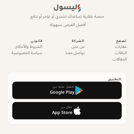
ليسول
منصة عقارية تساعدك تشتري أو تؤجر أو تتابع
أفضل الفرص بسهولة.
تصفح
الشركة
قانوني
عقارات
من نحن
الشروط والأحكام
الباقات
تواصل معنا
سياسة الخصوصية
المقالات
التطبيق
احصل عليه من
Google Play
حمّل من
App Store