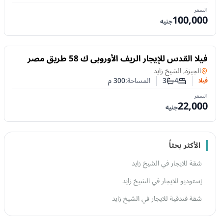
السعر
100,000
جنيه
للايجار
فيلا القدس للإيجار الريف الأوروبي ك 58 طريق مصر
إسكندرية الصحراوي – من المالك مباشر
فيلا
في
الجيزة, الشيخ زايد
4
3
المساحة:
300
م
فيلا
عدد غرف النوم
عدد الحمامات
السعر
22,000
جنيه
الأكثر بحثاً
شقة للايجار في الشيخ زايد
إستوديو للايجار في الشيخ زايد
شقة فندقية للايجار في الشيخ زايد