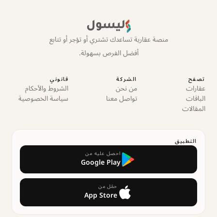
ليسول
منصة عقارية تساعدك تشتري أو تؤجر أو تتابع
أفضل الفرص بسهولة.
تصفح
الشركة
قانوني
عقارات
من نحن
الشروط والأحكام
الباقات
تواصل معنا
سياسة الخصوصية
المقالات
التطبيق
احصل عليه من
Google Play
حمّل من
App Store