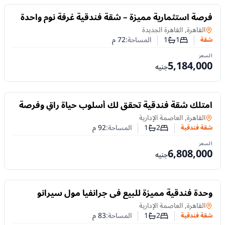
للبيع
فرصة استثمارية مميزة – شقة فندقية غرفة نوم واحدة
بمساحة 72 م² في مشروع Amara بالقاهرة الجديدة
شقة
في
القاهرة, القاهرة الجديدة
1
1
المساحة:
72
م
شقة
عدد غرف النوم
عدد الحمامات
السعر
5,184,000
جنيه
للبيع
امتلك شقة فندقية تحقق لك أسلوب حياة راقٍ وفرصة
استثمار واعدة في قلب العاصمة الإدارية الجديدة.
شقة فندقية
في
القاهرة, العاصمة الإدارية
2
1
المساحة:
92
م
شقة فندقية
عدد غرف النوم
عدد الحمامات
السعر
6,808,000
جنيه
للبيع
وحدة فندقية مميزة للبيع في جرانفيا مول سيرانو
بالعاصمة الإدارية الجديدة
شقة فندقية
في
القاهرة, العاصمة الإدارية
2
1
المساحة:
83
م
شقة فندقية
عدد غرف النوم
عدد الحمامات