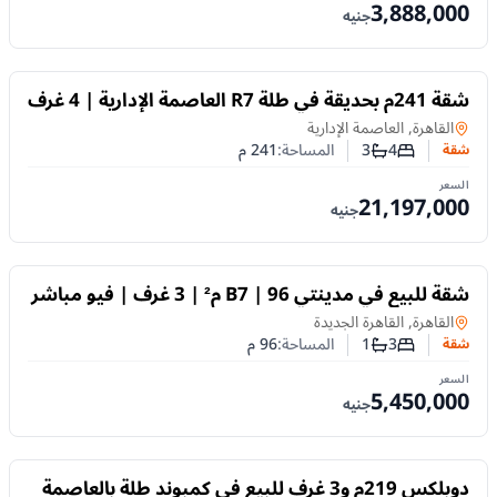
3,888,000
جنيه
للبيع
شقة 241م بحديقة في طلة R7 العاصمة الإدارية | 4 غرف
وتقسيط 10 سنوات
في
القاهرة, العاصمة الإدارية
4
3
المساحة:
241
م
شقة
عدد غرف النوم
عدد الحمامات
السعر
21,197,000
جنيه
للبيع
شقة للبيع في مدينتي B7 | 96 م² | 3 غرف | فيو مباشر
على النادي | تشطيبات خاصة
شقة
في
القاهرة, القاهرة الجديدة
3
1
المساحة:
96
م
شقة
عدد غرف النوم
عدد الحمامات
السعر
5,450,000
جنيه
للبيع
دوبلكس 219م و3 غرف للبيع في كمبوند طلة بالعاصمة