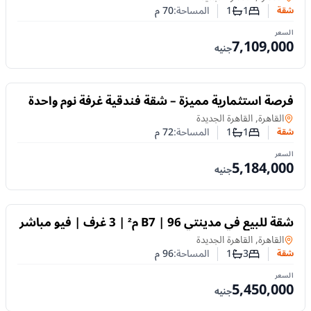
1
1
المساحة:
70
م
شقة
عدد غرف النوم
عدد الحمامات
السعر
7,109,000
جنيه
للبيع
فرصة استثمارية مميزة – شقة فندقية غرفة نوم واحدة
بمساحة 72 م² في مشروع Amara بالقاهرة الجديدة
شقة
في
القاهرة, القاهرة الجديدة
1
1
المساحة:
72
م
شقة
عدد غرف النوم
عدد الحمامات
السعر
5,184,000
جنيه
للبيع
شقة للبيع في مدينتي B7 | 96 م² | 3 غرف | فيو مباشر
على النادي | تشطيبات خاصة
شقة
في
القاهرة, القاهرة الجديدة
3
1
المساحة:
96
م
شقة
عدد غرف النوم
عدد الحمامات
السعر
5,450,000
جنيه