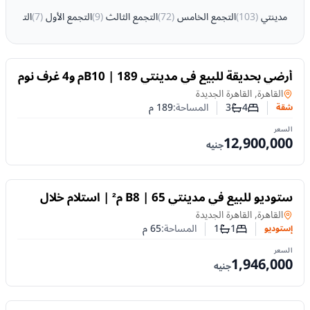
مدينتي
(
103
)
التجمع الخامس
(
72
)
التجمع الثالث
(
9
)
التجمع الأول
(
7
)
التجمع 
للبيع
أرضي بحديقة للبيع في مدينتي B10 | 189م و4 غرف نوم
بتشطيب خاص
في
القاهرة, القاهرة الجديدة
4
3
المساحة:
189
م
شقة
عدد غرف النوم
عدد الحمامات
السعر
12,900,000
جنيه
للبيع
ستوديو للبيع في مدينتي B8 | 65 م² | استلام خلال
شهرين | تقسيط حتى 8 سنوات
إستوديو
في
القاهرة, القاهرة الجديدة
1
1
المساحة:
65
م
إستوديو
عدد غرف النوم
عدد الحمامات
السعر
1,946,000
جنيه