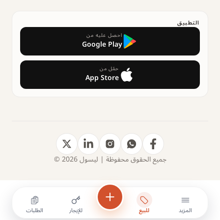
التطبيق
احصل عليه من
Google Play
حمّل من
App Store
جميع الحقوق محفوظة | ليسول 2026 ©
المزيد
للبيع
للإيجار
الطلبات