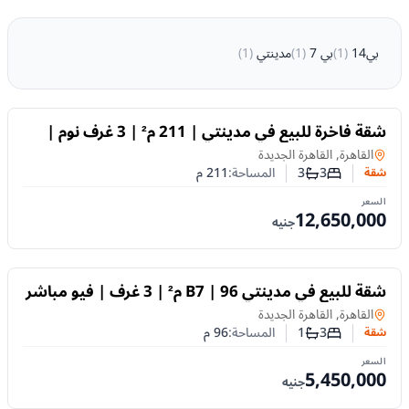
بي14
(
1
)
بي 7
(
1
)
مدينتي
(
1
)
للبيع
شقة فاخرة للبيع في مدينتي | 211 م² | 3 غرف نوم |
تشطيب سوبر لوكس
شقة
في
القاهرة, القاهرة الجديدة
3
3
المساحة:
211
م
شقة
عدد غرف النوم
عدد الحمامات
السعر
12,650,000
جنيه
للبيع
شقة للبيع في مدينتي B7 | 96 م² | 3 غرف | فيو مباشر
على النادي | تشطيبات خاصة
شقة
في
القاهرة, القاهرة الجديدة
3
1
المساحة:
96
م
شقة
عدد غرف النوم
عدد الحمامات
السعر
5,450,000
جنيه