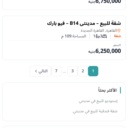
6,750,000
جنيه
للبيع
شقة للبيع – مدينتي B14 – فيو بارك
شقة
في
القاهرة, القاهرة الجديدة
3
1
المساحة:
109
م
شقة
عدد غرف النوم
عدد الحمامات
السعر
6,250,000
جنيه
…
1
2
3
7
التالي
الأكثر بحثاً
إستوديو للبيع في مدينتي
شقة فندقية للبيع في مدينتي