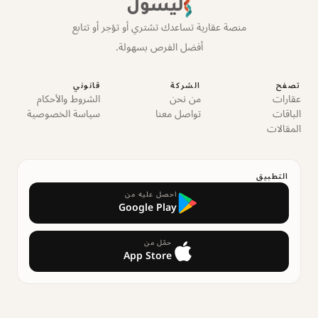
ليسول
منصة عقارية تساعدك تشتري أو تؤجر أو تتابع
أفضل الفرص بسهولة.
تصفح
الشركة
قانوني
عقارات
من نحن
الشروط والأحكام
الباقات
تواصل معنا
سياسة الخصوصية
المقالات
التطبيق
احصل عليه من
Google Play
حمّل من
App Store