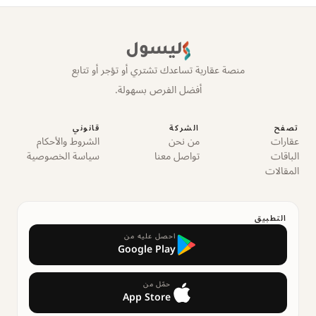
ليسول
منصة عقارية تساعدك تشتري أو تؤجر أو تتابع
أفضل الفرص بسهولة.
تصفح
الشركة
قانوني
عقارات
من نحن
الشروط والأحكام
الباقات
تواصل معنا
سياسة الخصوصية
المقالات
التطبيق
احصل عليه من
Google Play
حمّل من
App Store