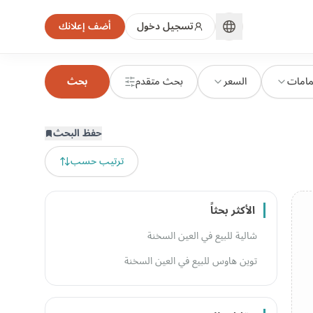
تسجيل دخول
أضف إعلانك
مامات
السعر
بحث متقدم
بحث
حفظ البحث
ترتيب حسب
الأكثر بحثاً
شالية للبيع في العين السخنة
توين هاوس للبيع في العين السخنة