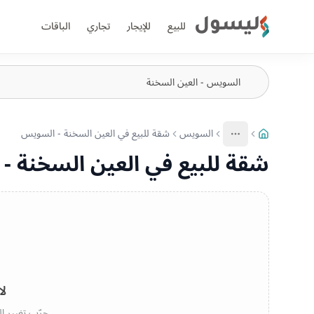
ليسول
للبيع
للإيجار
تجاري
الباقات
السويس
شقة للبيع في العين السخنة - السويس
More
عرض المزيد من المسارات
شقة للبيع في العين السخنة 
لا
جرّب تغيير ال