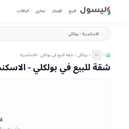
ليسول
للبيع
للإيجار
تجاري
الباقات
بولكلي
شقة للبيع في بولكلي - الاسكندرية
More
عرض المزيد من المسارات
شقة للبيع في بولكلي - الاسكند
لا
جرّب تغيير ال