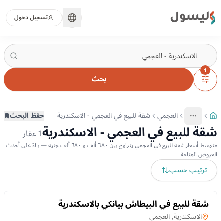
ليسول
تسجيل دخول
1
بحث
العجمي
شقة للبيع في العجمي - الاسكندرية
حفظ البحث
More
عرض المزيد من المسارات
شقة للبيع في العجمي - الاسكندرية
1
عقار
متوسط أسعار شقة للبيع في العجمي يتراوح بين ٦٨٠ ألف و ٦٨٠ ألف جنيه — بناءً على أحدث
العروض المتاحة
ترتيب حسب
للبيع
شقة للبيع في البيطاش بيانكي بالاسكندرية
شقة
في
الاسكندرية, العجمي