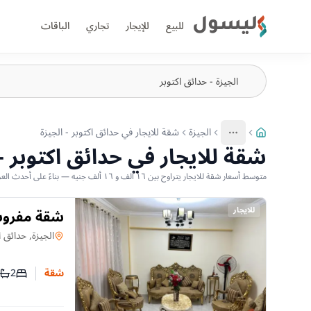
ليسول
للبيع
للإيجار
تجاري
الباقات
الجيزة
شقة للايجار في حدائق اكتوبر - الجيزة
More
عرض المزيد من المسارات
شقة للايجار في حدائق اكتوبر - 
متوسط أسعار شقة للايجار يتراوح بين ١٦ ألف و ١٦ ألف جنيه — بناءً على أحدث العروض المتاحة
للايجار
شقة مفروشة 
شقة
في
الجيزة, حدائق ا
2
شقة
عدد غرف
عدد