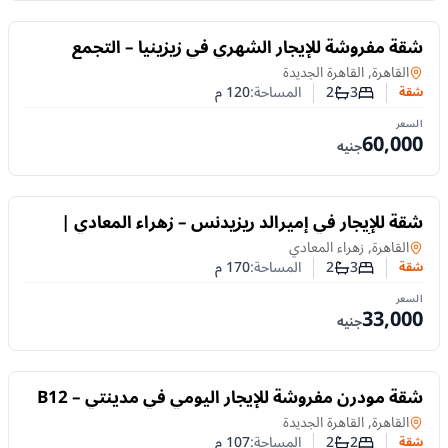
للايجار
شقة مفروشة للإيجار الشهري في زيزينيا – التجمع
الخامس | 120م و3 غرف نوم
شقة
في
القاهرة, القاهرة الجديدة
3
2
المساحة:
120
م
شقة
عدد غرف النوم
عدد الحمامات
السعر
60,000
جنيه
للايجار
شقة للإيجار في إميرالد ريزيدنس – زهراء المعادي |
170م وأول سكن
شقة
في
القاهرة, زهراء المعادي
3
2
المساحة:
170
م
شقة
عدد غرف النوم
عدد الحمامات
السعر
33,000
جنيه
للايجار
شقة مودرن مفروشة للإيجار اليومي في مدينتي – B12
| غرفتان وإطلالة على الجاردن
شقة
في
القاهرة, القاهرة الجديدة
2
2
المساحة:
107
م
شقة