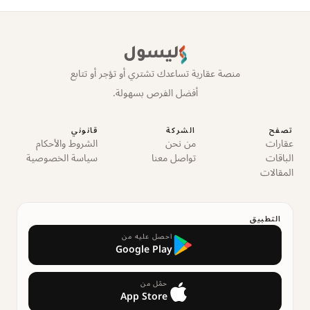
ليسول
منصة عقارية تساعدك تشتري أو تؤجر أو تتابع
أفضل الفرص بسهولة.
تصفح
الشركة
قانوني
عقارات
من نحن
الشروط والأحكام
الباقات
تواصل معنا
سياسة الخصوصية
المقالات
التطبيق
احصل عليه من
Google Play
حمّل من
App Store