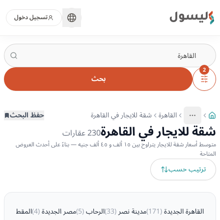
ليسول
تسجيل دخول
2
بحث
القاهرة
شقة للايجار في القاهرة
حفظ البحث
More
عرض المزيد من المسارات
شقة للايجار في القاهرة
230
عقارات
متوسط أسعار شقة للايجار يتراوح بين ١٥ ألف و ٤٥ ألف جنيه — بناءً على أحدث العروض
المتاحة
ترتيب حسب
القاهرة الجديدة
(
171
)
مدينة نصر
(
33
)
الرحاب
(
5
)
مصر الجديدة
(
4
)
المقطم
(
4
)
م