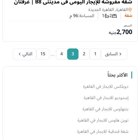
شقة مفروشة للإيجار اليومي في مدينتي B8 | غرفتان
وتشطيب فندقي راقٍ
شقة
في
القاهرة, القاهرة الجديدة
2
1
المساحة:
96
م
شقة
عدد غرف النوم
عدد الحمامات
السعر
2,700
جنيه
…
السابق
1
2
3
4
15
التالي
الأكثر بحثاً
دوبلكس للايجار في القاهرة
إستوديو للايجار في القاهرة
بنتهاوس للايجار في القاهرة
توين هاوس للايجار في القاهرة
شقة فندقية للايجار في القاهرة