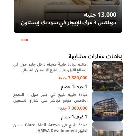
13,000
جنيه
00
دوبلكس 3 غرف للإيجار في سوديك إيستاون
– التجمع الخامس | غرفة ناني
ال
خا
إعلانات عقارات مشابهة
امتلك عيادة طبية مميزة داخل جلير مول في
القطاع الأول، على شارع التسعين الشمالي
7,380,000
جنيه
1
غرف
1
حمام
عيادة طبية للبيع في جلير مول – التجمع
الخامس موقع مباشر على شارع التسعين
الشمالي
7,380,000
جنيه
1
غرف
1
حمام
عيادة للبيع في Glare Mall Areva – من
تطوير AREVA Development