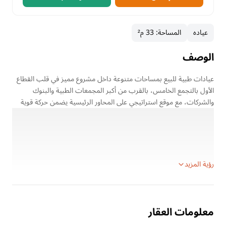
عياده
المساحة
:
33 م²
الوصف
عيادات طبية للبيع بمساحات متنوعة داخل مشروع مميز في قلب القطاع
الأول بالتجمع الخامس، بالقرب من أكبر المجمعات الطبية والبنوك
والشركات، مع موقع استراتيجي على المحاور الرئيسية يضمن حركة قوية
وفرصة استثمارية عالية.
تفاصيل العيادات:
29 م² — 6,090,000 جنيه
33 م² — 6,765,000 جنيه
رؤية المزيد
معلومات العقار