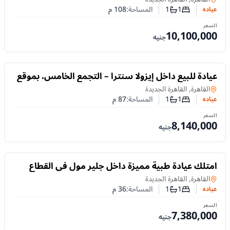
1
1
المساحة:
108
م
عياده
عدد غرف النوم
عدد الحمامات
السعر
10,100,000
جنيه
للبيع
عيادة للبيع داخل إيزولا سنترا – التجمع الخامس، بموقع
مميز جدًا | 87 م²
عياده
في
القاهرة, القاهرة الجديدة
1
1
المساحة:
87
م
عياده
عدد غرف النوم
عدد الحمامات
السعر
8,140,000
جنيه
للبيع
امتلك عيادة طبية مميزة داخل جلير مول في القطاع
الأول، على شارع التسعين الشمالي
عياده
في
القاهرة, القاهرة الجديدة
1
1
المساحة:
36
م
عياده
عدد غرف النوم
عدد الحمامات
السعر
7,380,000
جنيه