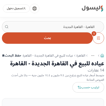
ليسول
تسجيل دخول
1
بحث
القاهرة
عياده للبيع في القاهرة الجديدة - القاهرة
حفظ البحث
More
عرض المزيد من المسارات
عياده للبيع في القاهرة الجديدة - القاهرة
14
عقارات
متوسط أسعار عياده للبيع يتراوح بين ٧.٤ مليون و ١٤.٤ مليون جنيه — بناءً على أحدث
العروض المتاحة
ترتيب حسب