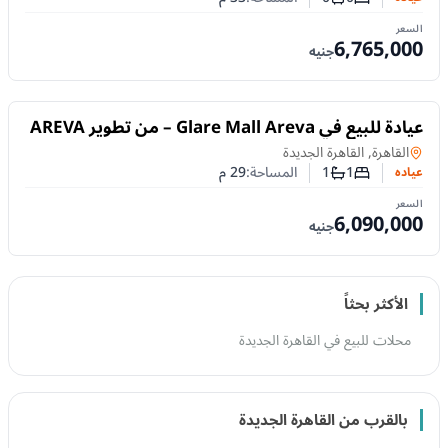
عدد غرف النوم
عدد الحمامات
السعر
6,765,000
جنيه
للبيع
عيادة للبيع في Glare Mall Areva – من تطوير AREVA
Development
عياده
في
القاهرة, القاهرة الجديدة
1
1
المساحة:
29
م
عياده
عدد غرف النوم
عدد الحمامات
السعر
6,090,000
جنيه
الأكثر بحثاً
محلات للبيع في القاهرة الجديدة
بالقرب من القاهرة الجديدة