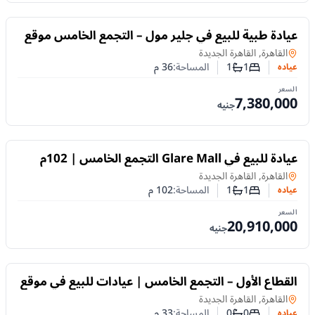
للبيع
عيادة طبية للبيع في جلير مول – التجمع الخامس موقع
مباشر على شارع التسعين الشمالي
عياده
في
القاهرة, القاهرة الجديدة
1
1
المساحة:
36
م
عياده
عدد غرف النوم
عدد الحمامات
السعر
7,380,000
جنيه
للبيع
عيادة للبيع في Glare Mall التجمع الخامس | 102م
بمقدم 10% | تقسيط
عياده
في
القاهرة, القاهرة الجديدة
1
1
المساحة:
102
م
عياده
عدد غرف النوم
عدد الحمامات
السعر
20,910,000
جنيه
للبيع
القطاع الأول – التجمع الخامس | عيادات للبيع في موقع
طبي واستثماري مميز
عياده
في
القاهرة, القاهرة الجديدة
0
0
المساحة:
33
م
عياده