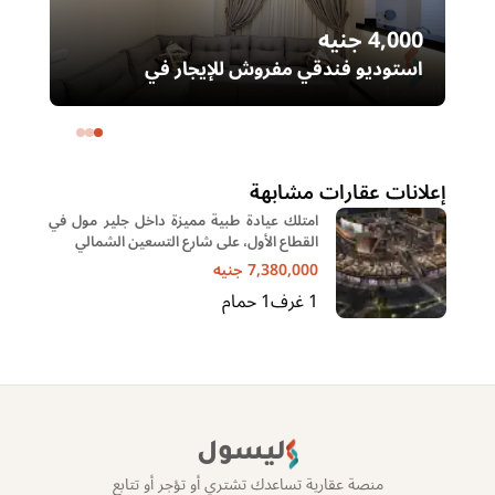
4,000
جنيه
00
استوديو فندقي مفروش للإيجار في
شق
المهندسين | شارع فوزي رماح – تفرعات
مدينتي
شهاب
إعلانات عقارات مشابهة
امتلك عيادة طبية مميزة داخل جلير مول في
القطاع الأول، على شارع التسعين الشمالي
7,380,000
جنيه
1
غرف
1
حمام
ليسول
منصة عقارية تساعدك تشتري أو تؤجر أو تتابع