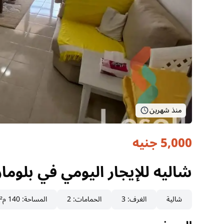
منذ شهرين
5,000 جنيه
شاليه للإيجار اليومي في بلومار السخنة |140م ف
السويس, العين السخنة
شاليه للإيجار اليومي في بلومار السخنة |140م ف
شالية
الغرف
:
3
الحمامات
:
2
المساحة
:
140 م²