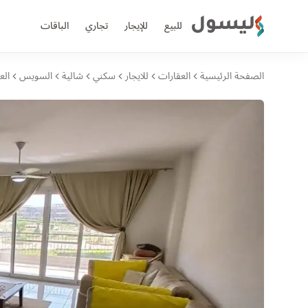
ليسول
للبيع
للإيجار
تجاري
الباقات
الصفحة الرئيسية
العقارات
للايجار
سكني
شالية
السويس
الع