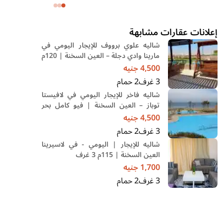
الجديدة 🔥
3 قطع 2حمام 2 بلكونه..
إعلانات عقارات مشابهة
شاليه علوي برووف للإيجار اليومي في
مارينا وادي دجلة – العين السخنة | 120م
و3 غرف
4,500
جنيه
3
غرف
2
حمام
شاليه فاخر للإيجار اليومي في لافيستا
توباز – العين السخنة | فيو كامل بحر
وجبل
4,500
جنيه
3
غرف
2
حمام
شاليه للإيجار | اليومي - في لاسيرينا
العين السخنة | 115م 3 غرف
1,700
جنيه
3
غرف
2
حمام