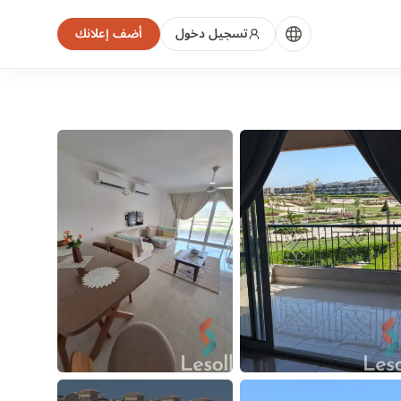
تسجيل دخول
أضف إعلانك