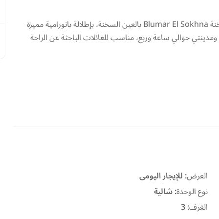
استمتع بإقامة راقية داخل شاليه للإيجار اليومي في بلومار السخنة Blumar El Sokhna بالعين السخنة، بإطلالة بانورامية مميزة
والرحاب ومدينتي حوالي ساعة وربع، مناسب للعائلات الباحثة عن الراحة
العرض
:
للإيجار اليومى
نوع الوحدة
:
شالية
الغرف
:
3