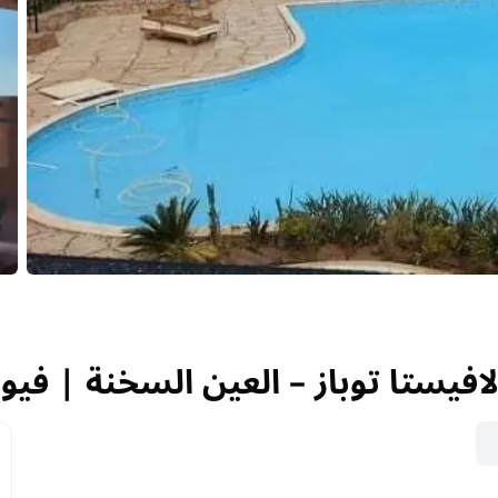
لافيستا توباز – العين السخنة | فيو
لافيستا توباز – العين السخنة | في