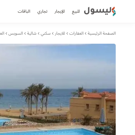
ليسول
للبيع
للإيجار
تجاري
الباقات
الصفحة الرئيسية
العقارات
للايجار
سكني
شالية
السويس
الع