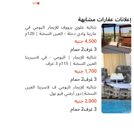
وحديقة
إعلانات عقارات مشابهة
شاليه علوي برووف للإيجار اليومي في
مارينا وادي دجلة – العين السخنة | 120م
و3 غرف
4,500
جنيه
3
غرف
2
حمام
شاليه للإيجار | اليومي - في لاسيرينا
العين السخنة | 115م 3 غرف
1,700
جنيه
3
غرف
2
حمام
شاليه للإيجار اليومي ف لاسرينا العين
السخنة|دور أرضي فيو بول
2,000
جنيه
3
غرف
2
حمام