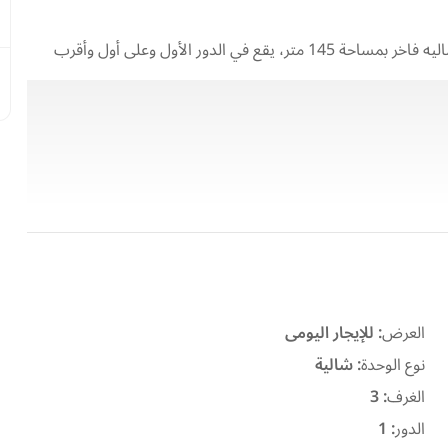
استمتع بإقامة مميزة داخل لافيستا توباز – العين السخنة في شاليه فاخر بمساحة 145 متر، يقع في الدور الأول وعلى أول وأقرب
الشاليه مفروش فرش فاخر ومجهز بالكامل للإقامة، ويضم 3 غرف نوم، 2 حمام، ريسبشن مريح، ومطبخ مجهز بجميع المعدات، مع
العرض
:
للإيجار اليومى
نوع الوحدة
:
شالية
الغرف
:
3
الدور
:
1