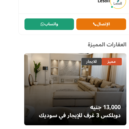
Lesoll
الإتصال
واتساب
العقارات المميزة
مميز
للايجار
مميز
13,000
جنيه
7,700
دوبلكس 3 غرف للإيجار في سوديك
إيستاون – التجمع الخامس | غرفة ناني
– السا