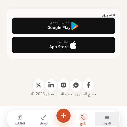
التطبيق
احصل عليه من
Google Play
حمّل من
App Store
جميع الحقوق محفوظة | ليسول 2026 ©
المزيد
للبيع
للإيجار
الطلبات