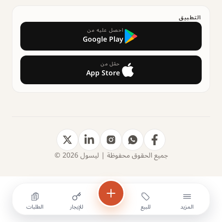
التطبيق
احصل عليه من
Google Play
حمّل من
App Store
جميع الحقوق محفوظة | ليسول 2026 ©
المزيد
للبيع
للإيجار
الطلبات