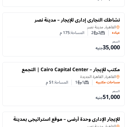
للايجار
نشاطك التجاري إداري للإيجار – مدينة نصر
عياده
في
القاهرة, مدينة نصر
2
2
المساحة:
175
م
عياده
عدد غرف النوم
عدد الحمامات
السعر
35,000
جنيه
للايجار
مكتب للإيجار – Cairo Capital Center | التجمع
الخامس
مساحات مكتبيه
في
القاهرة, القاهرة الجديدة
1
1
المساحة:
51
م
مساحات مكتبيه
عدد غرف النوم
عدد الحمامات
السعر
51,000
جنيه
للايجار
للإيجار الإداري وحدة أرضي – موقع استراتيجي بمدينة
نصر
مساحات مكتبيه
في
القاهرة, مدينة نصر