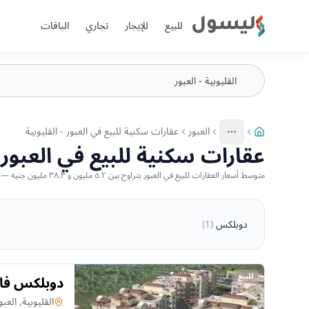
ليسول
للبيع
للإيجار
تجاري
الباقات
العبور
عقارات سكنية للبيع في العبور - القليوبية
More
عرض المزيد من المسارات
عقارات سكنية للبيع في العبور -
متوسط أسعار العقارات للبيع في العبور يتراوح بين ٥.٢ مليون و ٣٨.٣ مليون جنيه — بناءً على أحدث العروض المتاحة
دوبلكس
(
1
)
للبيع
دوبلكس فاخر لل
دوبلكس
في
القليوبية, العبو