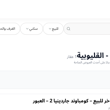
للبيع
سكني
الغرف والح
 القليوبية
1
عقار
بيع – كومباوند جاردينيا 2 – العبور
ر