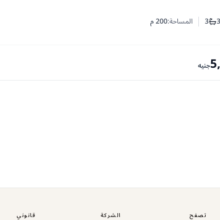
3
المساحة:
200
م
 غرف النوم
عدد الحمامات
5
جنيه
تصفح
الشركة
قانوني