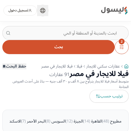
ليسول
تسجيل دخول
2
بحث
عقارات سكني للايجار
فيلا
فيلا للايجار في مصر
حفظ البحث
فيلا للايجار في مصر
91
عقارات
متوسط أسعار فيلا للايجار يتراوح بين ٨ ألف و ٣٠ ألف جنيه — بناءً على أحدث العروض
المتاحة
ترتيب حسب
مطروح
(
48
)
القاهرة
(
14
)
الجيزة
(
12
)
السويس
(
8
)
البحر الأحمر
(
7
)
الاسكندرية
(
2