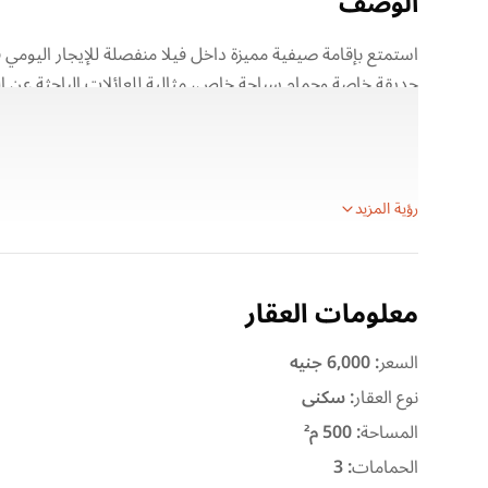
الوصف
استمتع بإقامة صيفية مميزة داخل فيلا منفصلة للإيجار اليوم
حديقة خاصة وحمام سباحة خاص، مثالية للعائلات الباحثة عن ال
تفاصيل الفيلا:
الموقع: قرية رمسيس – الساحل الشمالي
نوع الوحدة: فيلا منفصلة
رؤية المزيد
معلومات العقار
السعر
:
6,000 جنيه
نوع العقار
:
سكنى
المساحة
:
500 م²
الحمامات
:
3