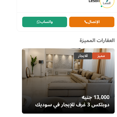
Lesoll
الإتصال
واتساب
العقارات المميزة
مميز
للايجار
مميز
13,000
جنيه
7,700
دوبلكس 3 غرف للإيجار في سوديك
إيستاون – التجمع الخامس | غرفة ناني
– السا