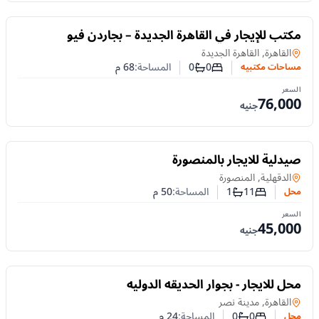
للايجار
مكتب للإيجار في القاهرة الجديدة – بجاردن فيو
مساحات مكتبيه
في
القاهرة, القاهرة الجديدة
0
0
المساحة:
68
م
مساحات مكتبيه
عدد غرف النوم
عدد الحمامات
السعر
76,000
جنيه
للايجار
صيدلية للايجار بالمنصورة
محل
في
الدقهلية, المنصورة
11
1
المساحة:
50
م
محل
عدد غرف النوم
عدد الحمامات
السعر
45,000
جنيه
للايجار
محل للايجار - بجوار الحديقه الدوليه
محل
في
القاهرة, مدينة نصر
0
0
المساحة:
24
م
محل