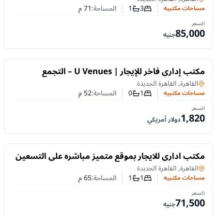
3
1
المساحة:
71
م
مساحات مكتبيه
عدد غرف النوم
عدد الحمامات
السعر
85,000
جنيه
للايجار
مكتب إداري فاخر للإيجار | U Venues – التجمع
الخامس 52 متر
مساحات مكتبيه
في
القاهرة, القاهرة الجديدة
1
0
المساحة:
52
م
مساحات مكتبيه
عدد غرف النوم
عدد الحمامات
السعر
1,820
دولار أمريكي
للايجار
مكتب اداري للايجار بموقع متميز مباشره علي التسعين
الشمالي
مساحات مكتبيه
في
القاهرة, القاهرة الجديدة
1
1
المساحة:
65
م
مساحات مكتبيه
عدد غرف النوم
عدد الحمامات
السعر
71,500
جنيه