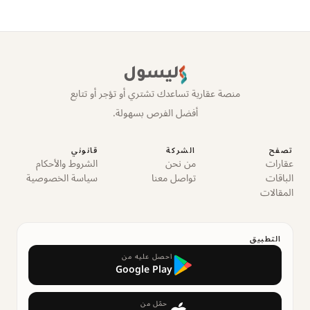
ليسول
منصة عقارية تساعدك تشتري أو تؤجر أو تتابع
أفضل الفرص بسهولة.
تصفح
الشركة
قانوني
عقارات
من نحن
الشروط والأحكام
الباقات
تواصل معنا
سياسة الخصوصية
المقالات
التطبيق
احصل عليه من
Google Play
حمّل من