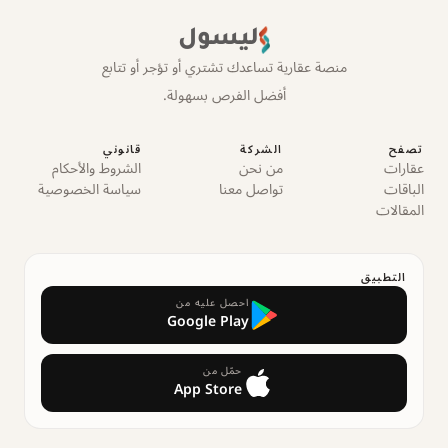
ليسول
منصة عقارية تساعدك تشتري أو تؤجر أو تتابع
أفضل الفرص بسهولة.
تصفح
الشركة
قانوني
عقارات
من نحن
الشروط والأحكام
الباقات
تواصل معنا
سياسة الخصوصية
المقالات
التطبيق
احصل عليه من
Google Play
حمّل من
App Store