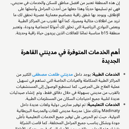
إن هذه المنطقة تعتبر من افضل مناطق للسكن والخدمات في مدينتي،
فهي تم تسليمها حديثًا وهذا جعلها من أحدث المراحل وأجملها على
الإطلاق، ويوجد بها شقق راقية بتصاميم معمارية عصرية تحقق لك ما
تريد من اطلالات مثالية ومميزة، كما أنها تقترب من المراكز الطبية
وبعض النوادي الرياضية التي تخلق لك أجواءًا اجتماعية ودودة، وتعتبر
منطقة b15 مناسبة تمامًا للعائلات الذين يريدون حياة راقية وحديثة.
أهم الخدمات المتوفرة في مدينتي القاهرة
الجديدة
الخدمات الطبية:
يوجد داخل
مدينتي طلعت مصطفى
الكثير من
المراكز الطبية المتكاملة والعيادات الخاصة التي تساهم في تسهيل
عملية العلاج على المرضى، كما تستطيع الوصول إلى المستشفيات
بالقرب من مدينتي بسهولة في خلال دقائق فقط، وتم إنشاء صيدليات
عديدة لتلبية جميع احتياجات السكان من المستلزمات الطبية.
الخدمات التعليمية:
تم توفير مدارس دولية ولغات عديدة داخل
Madinaty وذلك مثل: مدرسة مدينتي للغات والمدرسة البريطانية
الدولية، حيث تم الحرص على توفير جميع الخدمات التعليمية بأعلى
جودة وبشكل يناسب جميع المراحل المختلفة، كما قامت الشركة
بإنشاء هذه المدارس بالقرب من الأحياء السكنية حتى يتمكن الأطفال