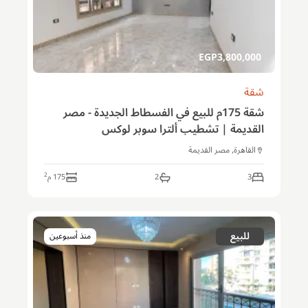
EGP
3,800,000
شقة
شقة 175م للبيع في الفسطاط الجديدة - مصر
القديمة | تشطيب ألترا سوبر لوكس
القاهرة, مصر القديمة
2
3
2
175
م
للبيع
منذ أسبوعين