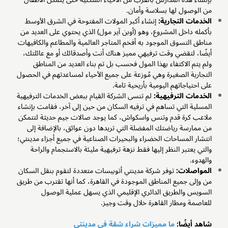
من الوصول لها بسلاسة وأمان.
الخدمات التجارية:
إنشاء أكبر المولات المفتوحة في الشرق الأوسط
بأكمله داخل المشروع، وهو (أوبن آير مول) الذي يحتوي على العديد من
مناطق التسوق الموجود به أفخم المتاجر العالمية والمطاعم والكافيهات
أيضًا، لتقضي وقت ترفيهي مميز هناك أنت وأصدقائك أو مع عائلتك،
ولم يتم الاكتفاء بهذا المول فحسب بل تم بناء العديد من المناطق
التجارية الصغيرة وهي مُوزعة على جميع الأحياء لمساعدتهم في الحصول
على احتياجاتهم اليومية بأريحية تامة.
الخدمات الترفيهية:
لم تنسى الشركة القيام ببعض الخدمات الترفيهية
المسلية التي تساهم في ترفيه السكان من حين إلى آخر، فقامت بإنشاء
ملاعب كرة قدم وتنس واسكواش، كما يوجد صالات جيم حديثة لتتمكن
من ممارسة رياضتك المفضلة التي تريدها دون عوائق، بالإضافة إلى
انتشار المساحات الخضراء والبحيرات الصناعية في جميع أجزاء مدينتي؛
والتي يعتبر النظر إليها فقط نزهة ترفيهية مليئة بالاستجمام والراحة
والهدوء.
المواصلات:
توفر شركة مدينتي أتوبيسات متعددة لتقوم بنقل السكان
من وإلى جميع المناطق الموجودة في القاهرة، كما أنها تقترب من طريق
السويس والطريق الدائري الإقليمي الذي يسهل عملية الوصول
للعاصمة ومطار القاهرة خلال وقت وجيز.
شاهد أيضًا:
ما مميزات شراء شقة في مدينتي