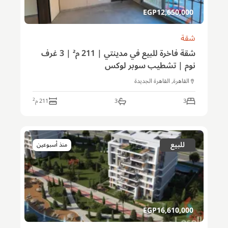
EGP
12,650,000
شقة
شقة فاخرة للبيع في مدينتي | 211 م² | 3 غرف
نوم | تشطيب سوبر لوكس
القاهرة, القاهرة الجديدة
2
3
3
211
م
للبيع
منذ أسبوعين
EGP
16,610,000