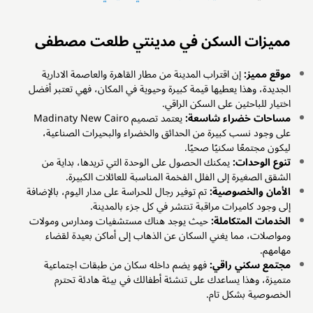
مميزات السكن في مدينتي طلعت مصطفى
موقع مميز:
إن اقتراب المدينة من مطار القاهرة والعاصمة الادارية
الجديدة، وهذا يعطيها قيمة كبيرة وحيوية في المكان، فهي تعتبر أفضل
اختيار للباحثين على السكن الراقي.
مساحات خضراء شاسعة:
يعتمد تصميم Madinaty New Cairo
على وجود نسب كبيرة من الحدائق والخضراء والبحيرات الصناعية،
ليكون مجتمعًا سكنيًا صحيًا.
تنوع الوحدات:
يمكنك الحصول على الوحدة التي تريدها، بداية من
الشقق الصغيرة إلى الفلل الفخمة المناسبة للعائلات الكبيرة.
الأمان والخصوصية:
تم توفير رجال للحراسة على مدار اليوم، بالإضافة
إلى وجود كاميرات مراقبة تنتشر في كل جزء بالمدينة.
الخدمات المتكاملة:
حيث يوجد هناك مستشفيات ومدارس ومولات
ومواصلات، مما يغني السكان عن الذهاب إلى أماكن بعيدة لقضاء
مهامهم.
مجتمع سكني راقي:
فهو يضم داخله سكان من طبقات اجتماعية
متميزة، وهذا يساعدك على تنشئة أطفالك في بيئة هادئة تحترم
الخصوصية بشكل تام.