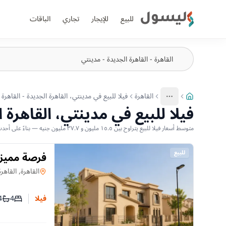
ليسول
للبيع
للإيجار
تجاري
الباقات
القاهرة
فيلا للبيع في مدينتي، القاهرة الجديدة - القاهرة
More
عرض المزيد من المسارات
فيلا للبيع في مدينتي، القاهرة ا
متوسط أسعار فيلا للبيع يتراوح بين ١٥.٥ مليون و ٣٧.٧ مليون جنيه — بناءً على أحدث العروض المتاحة
للبيع
فرصة مميزة 
سيزون، نموذ
فيلا
في
القاهرة, القاهر
4
4
فيلا
عدد غرف
عدد 