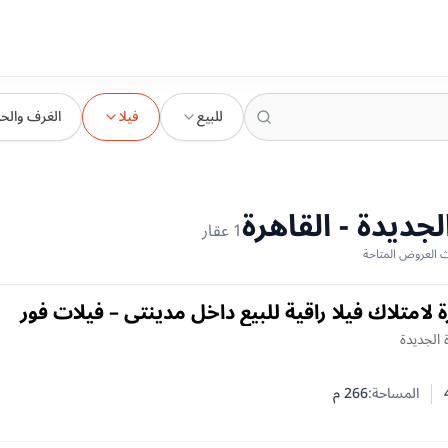
للبيع
فيلا
الغرف والح
لجديدة - القاهرة
1
عقار
لامتلاك فيلا راقية للبيع داخل مدينتي – فيلات فور
ج E3
ة الجديدة
المساحة:
266
م
 النوم
الحمامات