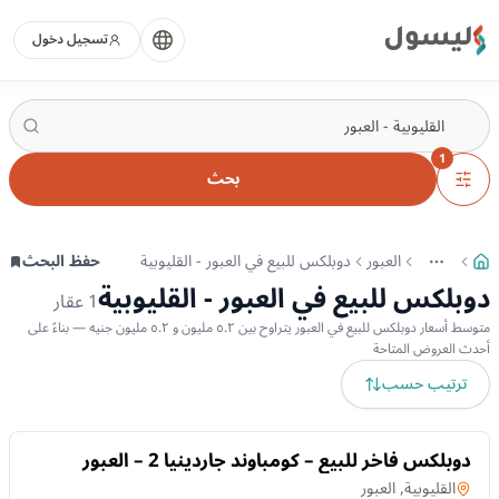
ليسول
تسجيل دخول
1
بحث
العبور
دوبلكس للبيع في العبور - القليوبية
حفظ البحث
More
عرض المزيد من المسارات
دوبلكس للبيع في العبور - القليوبية
1
عقار
متوسط أسعار دوبلكس للبيع في العبور يتراوح بين ٥.٢ مليون و ٥.٢ مليون جنيه — بناءً على
أحدث العروض المتاحة
ترتيب حسب
للبيع
دوبلكس فاخر للبيع – كومباوند جاردينيا 2 – العبور
دوبلكس
في
القليوبية, العبور