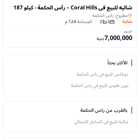
للبيع
شاليه للبيع في Coral Hills – رأس الحكمة - كيلو 187
شالية
في
مطروح, راس الحكمة
3
2
المساحة:
124
م
شالية
عدد غرف النوم
عدد الحمامات
السعر
7,000,000
جنيه
الأكثر بحثاً
دوبلكس للبيع في راس الحكمة
توين هاوس للبيع في راس الحكمة
بالقرب من راس الحكمة
شالية للبيع في الساحل الشمالي