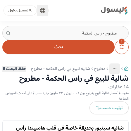
ليسول
تسجيل دخول
1
بحث
مطروح
شالية للبيع في راس الحكمة - مطروح
حفظ البحث
More
عرض المزيد من المسارات
شالية للبيع في راس الحكمة - مطروح
14
عقارات
متوسط أسعار شالية للبيع يتراوح بين ١٦ مليون و ٣٣ مليون جنيه — بناءً على أحدث العروض
المتاحة
ترتيب حسب
للبيع
شاليه سينيور بحديقة خاصة في قلب هاسيندا رأس