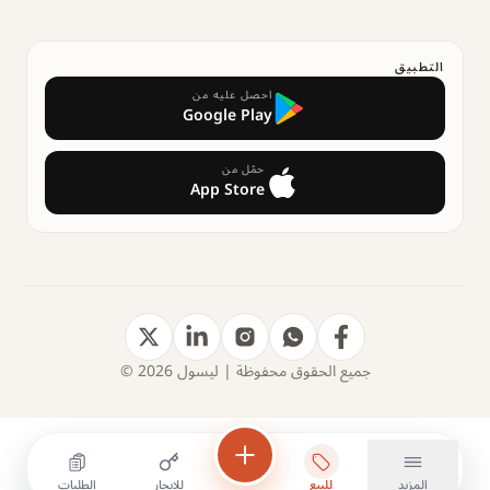
التطبيق
احصل عليه من
Google Play
حمّل من
App Store
جميع الحقوق محفوظة | ليسول 2026 ©
المزيد
للبيع
للإيجار
الطلبات