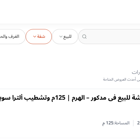
للبيع
شقة
الغرف والح
رات
شقة مفروشة للبيع في مدكور – الهرم | 125م وتشطيب ألترا س
2
المساحة:
125
م
 النوم
 الحمامات