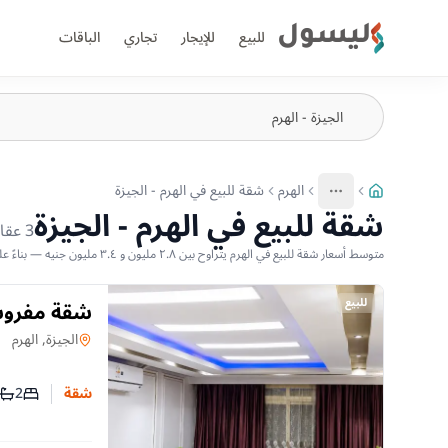
ليسول
للبيع
للإيجار
تجاري
الباقات
الهرم
شقة للبيع في الهرم - الجيزة
More
عرض المزيد من المسارات
شقة للبيع في الهرم - الجيزة
3
عقا
متوسط أسعار شقة للبيع في الهرم يتراوح بين ٢.٨ مليون و ٣.٤ مليون جنيه — بناءً على أحدث العروض المتاحة
للبيع
لوكس
شقة
في
الجيزة, الهرم
2
شقة
عدد غرف
عدد