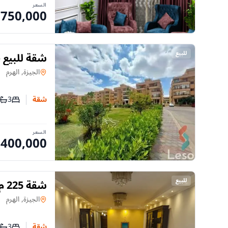
السعر
,750,000
للبيع
شقة للبيع –
شقة
في
الجيزة, الهرم
3
شقة
عدد غرف
عدد
السعر
,400,000
للبيع
مميز
شقة
في
الجيزة, الهرم
3
شقة