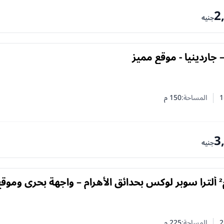
2
جنيه
 جاردينيا - موقع مميز
1
المساحة:
150
م
 النوم
 الحمامات
3
جنيه
شقة 225 م² ألترا سوبر لوكس بحدائق الأهرام – واجهة بحري وموق
2
المساحة:
225
م