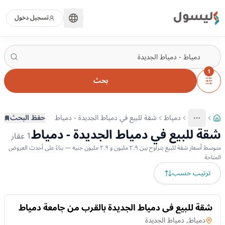
ليسول
تسجيل دخول
1
بحث
دمياط
شقة للبيع في دمياط الجديدة - دمياط
حفظ البحث
More
عرض المزيد من المسارات
شقة للبيع في دمياط الجديدة - دمياط
1
عقار
متوسط أسعار شقة للبيع يتراوح بين ٢.٩ مليون و ٢.٩ مليون جنيه — بناءً على أحدث العروض
المتاحة
ترتيب حسب
للبيع
شقة للبيع في دمياط الجديدة بالقرب من جامعة دمياط
بالقسيط على 4 سنين
شقة
في
دمياط, دمياط الجديدة