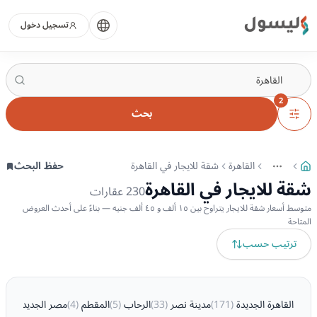
ليسول
تسجيل دخول
2
بحث
القاهرة
شقة للايجار في القاهرة
حفظ البحث
More
عرض المزيد من المسارات
شقة للايجار في القاهرة
230
عقارات
متوسط أسعار شقة للايجار يتراوح بين ١٥ ألف و ٤٥ ألف جنيه — بناءً على أحدث العروض
المتاحة
ترتيب حسب
القاهرة الجديدة
(
171
)
مدينة نصر
(
33
)
الرحاب
(
5
)
المقطم
(
4
)
مصر الجديدة
(
4
)
م