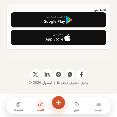
التطبيق
احصل عليه من
Google Play
حمّل من
App Store
جميع الحقوق محفوظة | ليسول 2026 ©
المزيد
للبيع
للإيجار
الطلبات