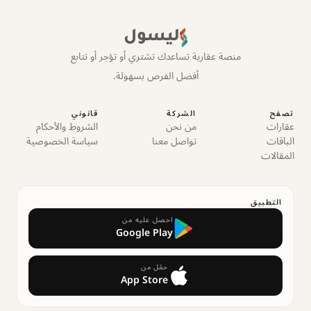
ليسول
منصة عقارية تساعدك تشتري أو تؤجر أو تتابع
أفضل الفرص بسهولة.
تصفح
الشركة
قانوني
عقارات
من نحن
الشروط والأحكام
الباقات
تواصل معنا
سياسة الخصوصية
المقالات
التطبيق
احصل عليه من
Google Play
حمّل من
App Store