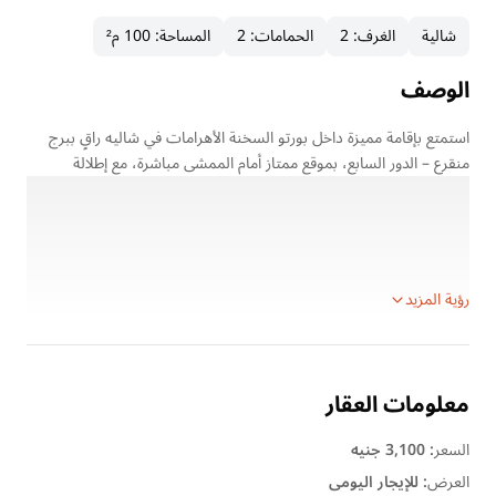
شالية
الغرف
:
2
الحمامات
:
2
المساحة
:
100 م²
الوصف
استمتع بإقامة مميزة داخل بورتو السخنة الأهرامات في شاليه راقٍ ببرج
منقرع – الدور السابع، بموقع ممتاز أمام الممشى مباشرة، مع إطلالة
مفتوحة تجمع بين البحر وحمامات السباحة.
الشاليه مفروش فرش ممتاز ومجهز بالكامل، مناسب للعائلات الباحثة عن
الراحة والفيو المميز داخل واحدة من أشهر وجهات العين السخنة.
تفاصيل الشاليه:
رؤية المزيد
معلومات العقار
السعر
:
3,100 جنيه
العرض
:
للإيجار اليومى