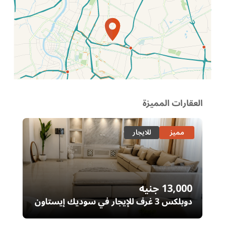
الموقع عل الخريطة
العقارات المميزة
مميز
للايجار
13,000
جنيه
00
دوبلكس 3 غرف للإيجار في سوديك إيستاون
– التجمع الخامس | غرفة ناني
ال