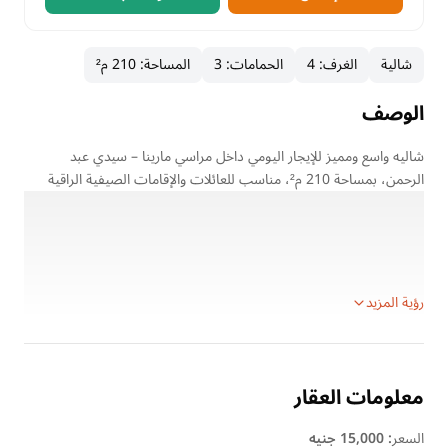
شالية
الغرف
:
4
الحمامات
:
3
المساحة
:
210 م²
الوصف
شاليه واسع ومميز للإيجار اليومي داخل مراسي مارينا – سيدي عبد
الرحمن، بمساحة 210 م²، مناسب للعائلات والإقامات الصيفية الراقية
داخل واحدة من أفضل وجهات الساحل الشمالي.
تفاصيل العقار:
الموقع: مراسي مارينا – سيدي عبد الرحمن
نوع الوحدة: شاليه للإيجار اليومي
رؤية المزيد
معلومات العقار
السعر
:
15,000 جنيه