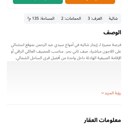
شالية
الغرف
:
3
الحمامات
:
2
المساحة
:
135 م²
الوصف
فرصة مميزة لـ إيجار شاليه في أمواج سيدي عبد الرحمن بموقع استثنائي
على اللاجون مباشرة، صف ثاني بحر، مناسب للمصيف العائلي الراقي أو
الإقامة الصيفية الهادئة داخل واحدة من أفضل قرى الساحل الشمالي.
تفاصيل العقار
النوع: شاليه
الغرض: للإيجار اليومي
الموقع: أمواج – سيدي عبد الرحمن
رؤية المزيد
معلومات العقار