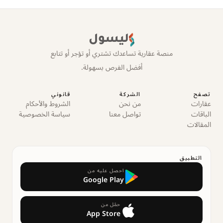
ليسول
منصة عقارية تساعدك تشتري أو تؤجر أو تتابع
أفضل الفرص بسهولة.
تصفح
الشركة
قانوني
عقارات
من نحن
الشروط والأحكام
الباقات
تواصل معنا
سياسة الخصوصية
المقالات
التطبيق
احصل عليه من
Google Play
حمّل من
App Store