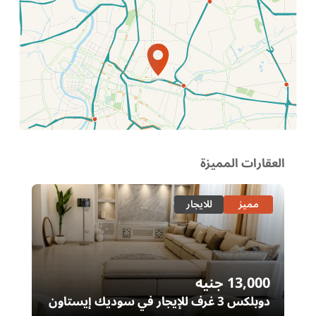
الموقع عل الخريطة
العقارات المميزة
مميز
للايجار
13,000
جنيه
00
دوبلكس 3 غرف للإيجار في سوديك إيستاون