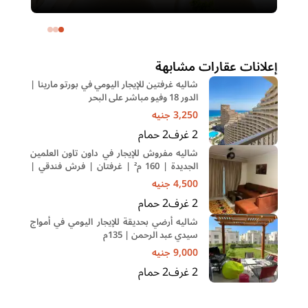
– التجمع الخامس | غرفة ناني
ال
خا
إعلانات عقارات مشابهة
شاليه غرفتين للإيجار اليومي في بورتو مارينا |
الدور 18 وفيو مباشر على البحر
3,250
جنيه
2
غرف
2
حمام
شاليه مفروش للإيجار في داون تاون العلمين
الجديدة | 160 م² | غرفتان | فرش فندقي |
حمام سباحة
4,500
جنيه
2
غرف
2
حمام
شاليه أرضي بحديقة للإيجار اليومي في أمواج
سيدي عبد الرحمن | 135م
9,000
جنيه
2
غرف
2
حمام