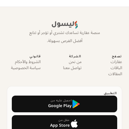
ليسول
منصة عقارية تساعدك تشتري أو تؤجر أو تتابع
أفضل الفرص بسهولة.
تصفح
الشركة
قانوني
عقارات
من نحن
الشروط والأحكام
الباقات
تواصل معنا
سياسة الخصوصية
المقالات
التطبيق
احصل عليه من
Google Play
حمّل من
App Store