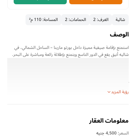
شالية
الغرف
:
2
الحمامات
:
2
المساحة
:
110 م²
الوصف
استمتع بإقامة صيفية مميزة داخل بورتو مارينا – الساحل الشمالي، في
شاليه أنيق يقع في الدور التاسع ويتمتع بإطلالة رائعة ومباشرة على البحر.
يتميز الشاليه بتقسيم داخلي عملي ومريح، ويضم غرفتي نوم مكيفتين،
وحمامين، بالإضافة إلى ريسبشن مناسب للمعيشة والاسترخاء، مما يجعله
اختيارًا مثاليًا للعائلات خلال الإجازات الصيفية.
━━━━━━━━━━━━━━
رؤية المزيد
معلومات العقار
السعر
:
4,500 جنيه