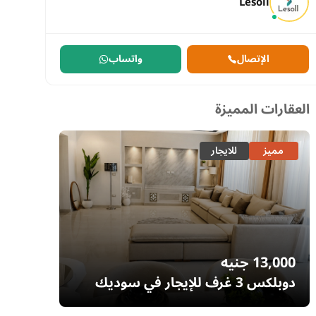
Lesoll
الإتصال
واتساب
العقارات المميزة
مميز
للايجار
مميز
13,000
جنيه
7,700
دوبلكس 3 غرف للإيجار في سوديك
إيستاون – التجمع الخامس | غرفة ناني
– السا