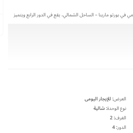
 داخل شاليه VIP مميز للإيجار اليومي في بورتو مارينا – الساحل الشمالي، يقع في الدور الرابع ويتميز
 مريح، مما يجعله اختيارًا مثاليًا لقضاء عطلة مميزة داخل أحد
العرض
:
للإيجار اليومى
نوع الوحدة
:
شالية
الغرف
:
2
الدور
:
4