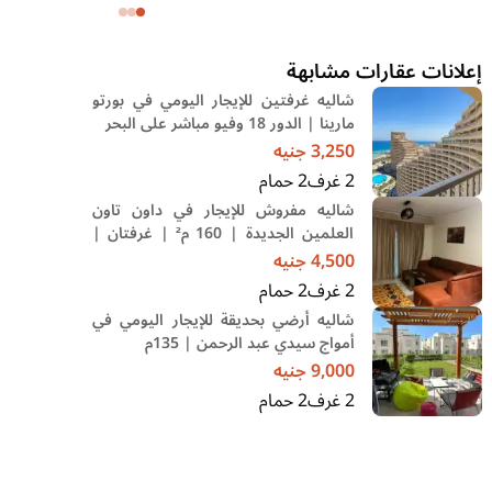
وحديقة
إعلانات عقارات مشابهة
شاليه غرفتين للإيجار اليومي في بورتو
مارينا | الدور 18 وفيو مباشر على البحر
3,250
جنيه
2
غرف
2
حمام
شاليه مفروش للإيجار في داون تاون
العلمين الجديدة | 160 م² | غرفتان |
فرش فندقي | حمام سباحة
4,500
جنيه
2
غرف
2
حمام
شاليه أرضي بحديقة للإيجار اليومي في
أمواج سيدي عبد الرحمن | 135م
9,000
جنيه
2
غرف
2
حمام