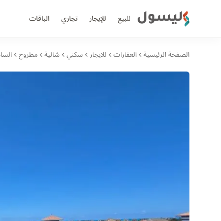
ليسول
للبيع
للإيجار
تجاري
الباقات
الصفحة الرئيسية
العقارات
للايجار
سكني
شالية
مطروح
السا