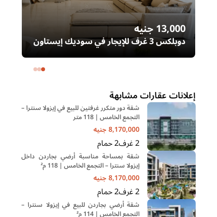
13,000
جنيه
00
دوبلكس 3 غرف للإيجار في سوديك إيستاون
– التجمع الخامس | غرفة ناني
ال
خا
إعلانات عقارات مشابهة
شقة دور متكرر غرفتين للبيع في إيزولا سنترا –
التجمع الخامس | 118 متر
8,170,000
جنيه
2
غرف
2
حمام
شقة بمساحة مناسبة أرضي بجاردن داخل
إيزولا سنترا – التجمع الخامس | 118 م²
8,170,000
جنيه
2
غرف
2
حمام
شقة أرضي بجاردن للبيع في إيزولا سنترا –
التجمع الخامس | 114 م²