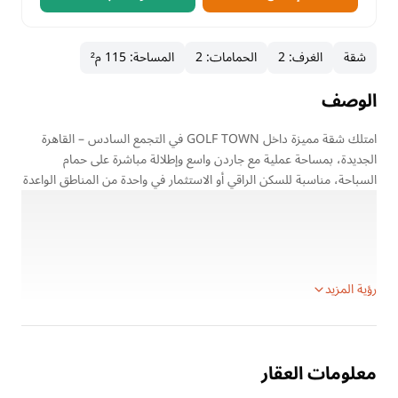
شقة
الغرف
:
2
الحمامات
:
2
المساحة
:
115 م²
الوصف
امتلك شقة مميزة داخل GOLF TOWN في التجمع السادس – القاهرة
الجديدة، بمساحة عملية مع جاردن واسع وإطلالة مباشرة على حمام
السباحة، مناسبة للسكن الراقي أو الاستثمار في واحدة من المناطق الواعدة
في New Cairo.
تفاصيل الوحدة:
الموقع: GOLF TOWN – التجمع السادس – القاهرة الجديدة
نوع الوحدة: شقة بجاردن
رؤية المزيد
معلومات العقار