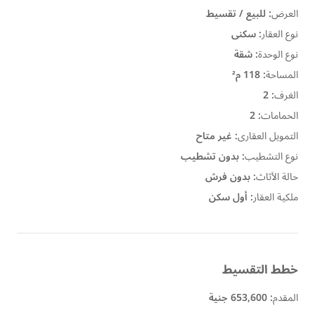
العرض
:
للبيع / تقسيط
نوع العقار
:
سكنى
نوع الوحدة
:
شقة
المساحة
:
118 م²
الغرف
:
2
الحمامات
:
2
التمويل العقارى
:
غير متاح
نوع التشطيب
:
بدون تشطيب
حالة الأثاث
:
بدون فرش
ملكية العقار
:
أول سكن
خطط التقسيط
المقدم
:
653,600 جنية