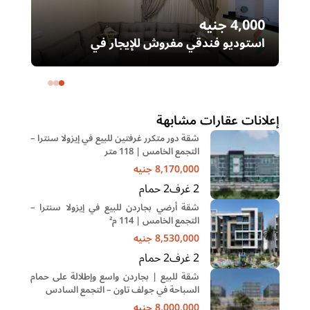
4,000
جنيه
00
استوديو فندقي مفروش للإيجار في
رو
المهندسين | شارع فوزي رماح – تفرعات
عم
شهاب
خا
إعلانات عقارات مشابهة
شقة دور متكرر غرفتين للبيع في إيزولا سنترا –
التجمع الخامس | 118 متر
8,170,000
جنيه
2
غرف
2
حمام
شقة أرضي بجاردن للبيع في إيزولا سنترا –
التجمع الخامس | 114 م²
8,530,000
جنيه
2
غرف
2
حمام
شقة للبيع | بجاردن واسع وإطلالة على حمام
السباحة في جولف تاون – التجمع السادس
8,000,000
جنيه