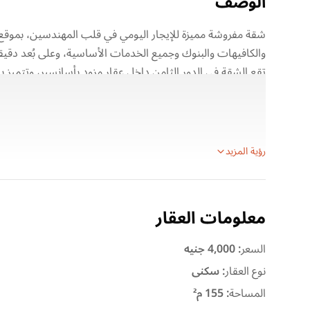
الوصف
شقة مفروشة مميزة للإيجار اليومي في قلب المهندسين، بموقع
والكافيهات والبنوك وجميع الخدمات الأساسية، وعلى بُعد دقيقة
تقع الشقة في الدور الثامن داخل عقار مزود بأسانسير، وتتمي
على الشارع، مما يوفر إضاءة طبيعية وأجواء مريحة طوال اليوم.
تفاصيل الشقة
الموقع: المهندسين – شارع شهاب الرئيسي
رؤية المزيد
معلومات العقار
السعر
:
4,000 جنيه
نوع العقار
:
سكنى
المساحة
:
155 م²