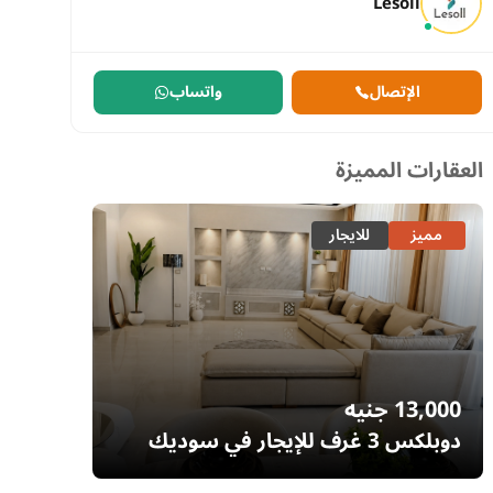
Lesoll
الإتصال
واتساب
العقارات المميزة
مميز
للايجار
مميز
13,000
جنيه
7,700
دوبلكس 3 غرف للإيجار في سوديك
إيستاون – التجمع الخامس | غرفة ناني
– السا