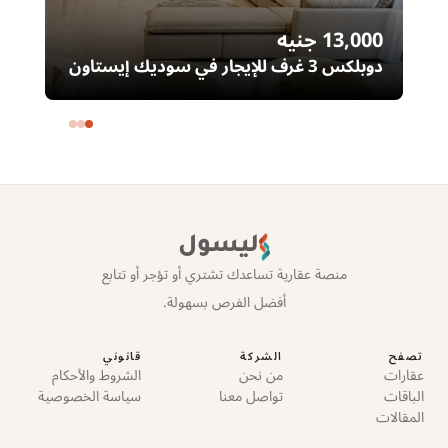
13,000
جنيه
00
دوبلكس 3 غرف للإيجار في سوديك إيستاون
– التجمع الخامس | غرفة ناني
ال
خا
ليسول
منصة عقارية تساعدك تشتري أو تؤجر أو تتابع
أفضل الفرص بسهولة.
تصفح
الشركة
قانوني
عقارات
من نحن
الشروط والأحكام
الباقات
تواصل معنا
سياسة الخصوصية
المقالات