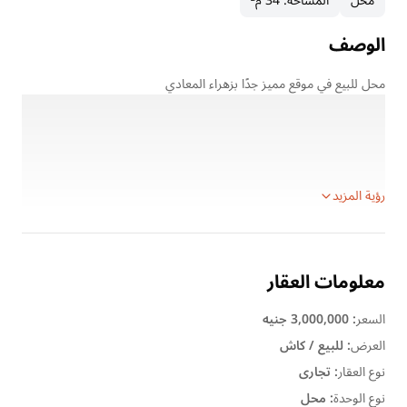
محل
المساحة
:
34 م²
الوصف
محل للبيع في موقع مميز جدًا بزهراء المعادي
المساحة: 34 متر
الموقع: ثاني نمره من شارع كارفور الرئيسي – موقع حيوي وقريب من
الخدمات
يشمل باكية جراج
رؤية المزيد
معلومات العقار
السعر
:
3,000,000 جنيه
العرض
:
للبيع / كاش
نوع العقار
:
تجارى
نوع الوحدة
:
محل