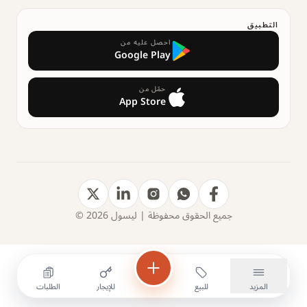
التطبيق
احصل عليه من
Google Play
حمّل من
App Store
جميع الحقوق محفوظة | ليسول 2026 ©
المزيد
للبيع
للإيجار
الطلبات